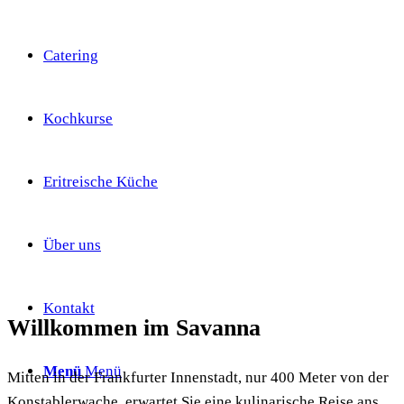
Catering
Kochkurse
Eritreische Küche
Über uns
Kontakt
Willkommen im
Savanna
Menü
Menü
Mitten in der Frankfurter Innenstadt, nur 400 Meter von der
Konstablerwache, erwartet Sie eine kulinarische Reise ans